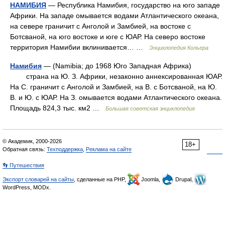
НАМИБИЯ
— Республика Намибия, государство на юго западе
Африки. На западе омывается водами Атлантического океана,
на севере граничит с Анголой и Замбией, на востоке с
Ботсваной, на юго востоке и юге с ЮАР. На северо востоке
территория Намибии вклинивается… …
Энциклопедия Кольера
Намибия
— (Namibia; до 1968 Юго Западная Африка)
страна на Ю. З. Африки, незаконно аннексированная ЮАР.
На С. граничит с Анголой и Замбией, на В. с Ботсваной, на Ю.
В. и Ю. с ЮАР. На З. омывается водами Атлантического океана.
Площадь 824,3 тыс. км2 …
Большая советская энциклопедия
© Академик, 2000-2026
18+
Обратная связь:
Техподдержка
,
Реклама на сайте
👣 Путешествия
Экспорт словарей на сайты
, сделанные на PHP,
Joomla,
Drupal,
WordPress, MODx.