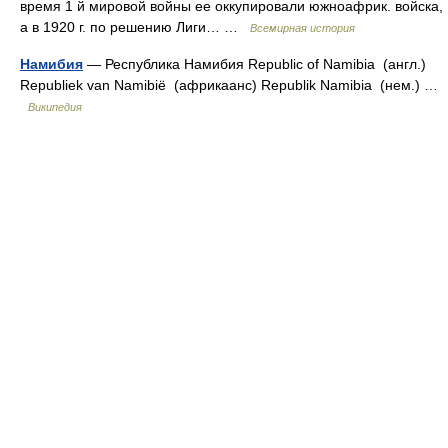
время 1 й мировой войны ее оккупировали южноафрик. войска,
а в 1920 г. по решению Лиги… …
Всемирная история
Намибия
— Республика Намибия Republic of Namibia (англ.)
Republiek van Namibië (африкаанс) Republik Namibia (нем.) …
Википедия