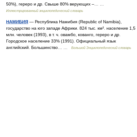
50%), гереро и др. Свыше 80% верующих –… …
Иллюстрированный энциклопедический словарь
НАМИБИЯ
— Республика Намибия (Republic of Namibia),
государство на юго западе Африки. 824 тыс. км². население 1,5
млн. человек (1993), в т. ч. овамбо, кованго, гереро и др.
Городское население 33% (1991). Официальный язык
английский. Большинство… …
Большой Энциклопедический словарь