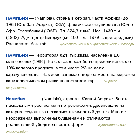
НАМИБИЯ
— (Namibia), страна в юго зап. части Африки (до
1968 Юго Зап. Африка, ЮЗА), фактически оккупирована Южно
Афр. Республикой (ЮАР). Пл. 824,3 т. км2. Нас. 1430 т. ч.
(1982). Адм. центр Виндхук (св. 100 т. ж., 1979; с пригородами).
Располагая богатой… …
Демографический энциклопедический словарь
НАМИБИЯ
— Территория 824. тыс.кв.км, население 1,6
млн.человек (1986). На сельское хозяйство приходится около
10% валового продукта, в том числе 2/3 на долю
каракулеводства. Намибия занимает первое место на мировом
капиталистическом рынке по поставкам кар …
Мировое
овцеводство
Намибия
— (Namibia), страна в Южной Африке. Богата
наскальными росписями и петроглифами, древнейшие из
которых созданы за несколько тысячелетий до н. э. Многие
изображения выполнены бушменами и отличаются
реалистичной убедительностью форм,… …
Художественная
энциклопедия